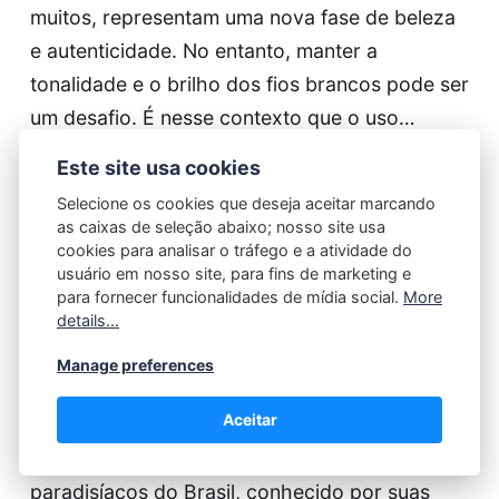
muitos, representam uma nova fase de beleza
e autenticidade. No entanto, manter a
tonalidade e o brilho dos fios brancos pode ser
um desafio. É nesse contexto que o uso…
Este site usa cookies
Continue reading...
Selecione os cookies que deseja aceitar marcando
as caixas de seleção abaixo; nosso site usa
cookies para analisar o tráfego e a atividade do
usuário em nosso site, para fins de marketing e
Ana Beatriz
11/03/2026
para fornecer funcionalidades de mídia social.
More
details...
5 dicas para ensaios de moda
incríveis em Fernando de
Manage preferences
Noronha
Aceitar
Fernando de Noronha é um dos destinos mais
paradisíacos do Brasil, conhecido por suas