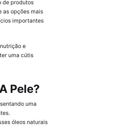
o de produtos
re as opções mais
ícios importantes
nutrição e
ter uma cútis
 A Pele?
resentando uma
tes.
sses óleos naturais