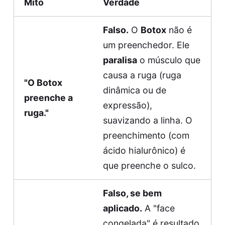
Mito
Verdade
Falso.
O
Botox
não é
um preenchedor. Ele
paralisa
o músculo que
causa a ruga (ruga
"O Botox
dinâmica ou de
preenche a
expressão),
ruga."
suavizando a linha. O
preenchimento (com
ácido hialurônico) é
que preenche o sulco.
Falso, se bem
aplicado.
A "face
congelada" é resultado