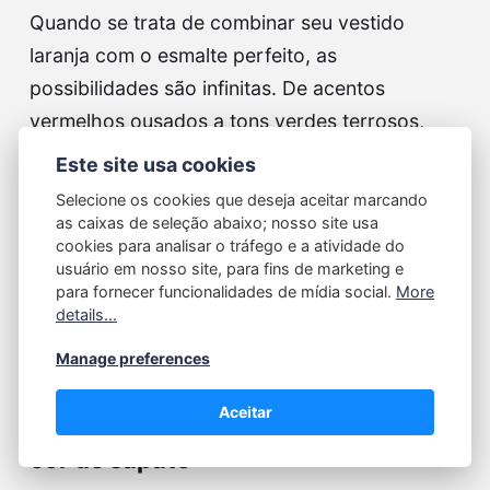
Quando se trata de combinar seu vestido
laranja com o esmalte perfeito, as
possibilidades são infinitas. De acentos
vermelhos ousados a tons verdes terrosos,
cada escolha de cor pode criar um look único
Este site usa cookies
e elegante que complementa sua roupa. Mas
Selecione os cookies que deseja aceitar marcando
como escolher o melhor tom…
as caixas de seleção abaixo; nosso site usa
cookies para analisar o tráfego e a atividade do
usuário em nosso site, para fins de marketing e
Continue reading...
para fornecer funcionalidades de mídia social.
More
details...
Manage preferences
Ana Beatriz
21/07/2024
Aceitar
Vestido dourado combina com que
cor de sapato