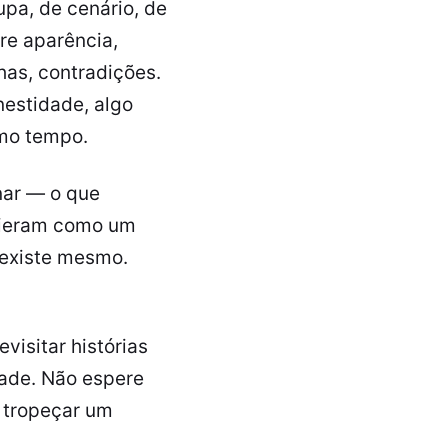
pa, de cenário, de
re aparência,
as, contradições.
estidade, algo
smo tempo.
onar — o que
vieram como um
 existe mesmo.
visitar histórias
dade. Não espere
, tropeçar um