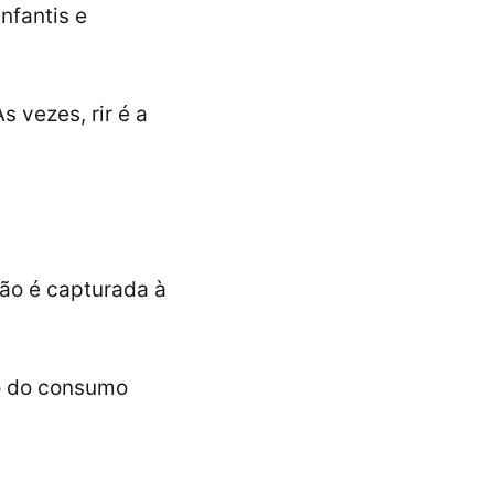
nfantis e
s vezes, rir é a
)
não é capturada à
o do consumo