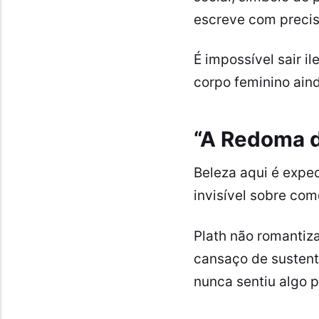
escreve com precis
É impossível sair i
corpo feminino ain
“A Redoma de
Beleza aqui é expec
invisível sobre com
Plath não romantiza 
cansaço de susten
nunca sentiu algo 