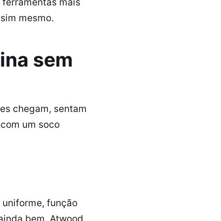
 ferramentas mais
assim mesmo.
nina sem
Eles chegam, sentam
s com um soco
a uniforme, função
e ainda bem. Atwood