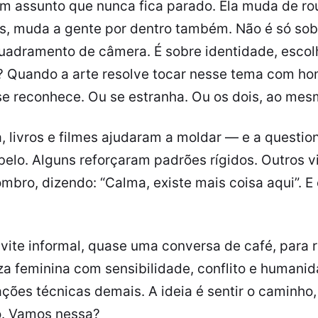
um assunto que nunca fica parado. Ela muda de rou
s, muda a gente por dentro também. Não é só sob
dramento de câmera. É sobre identidade, escolh
 Quando a arte resolve tocar nesse tema com hon
se reconhece. Ou se estranha. Ou os dois, ao me
a, livros e filmes ajudaram a moldar — e a questi
lo. Alguns reforçaram padrões rígidos. Outros 
mbro, dizendo: “Calma, existe mais coisa aqui”. E
vite informal, quase uma conversa de café, para re
za feminina com sensibilidade, conflito e humani
liações técnicas demais. A ideia é sentir o caminho
o. Vamos nessa?