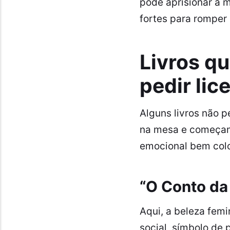
pode aprisionar a 
fortes para romper
Livros q
pedir lic
Alguns livros não 
na mesa e começam
emocional bem col
“O Conto da
Aqui, a beleza femi
social, símbolo de 