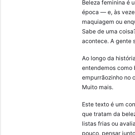
Beleza feminina é 
época — e, às veze
maquiagem ou enqua
Sabe de uma coisa?
acontece. A gente 
Ao longo da históri
entendemos como be
empurrãozinho no o
Muito mais.
Este texto é um con
que tratam da bele
listas frias ou ava
pouco, pensar junt