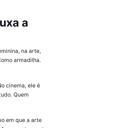
puxa a
eminina, na arte,
Como armadilha.
 No cinema, ele é
 tudo. Quem
o em que a arte