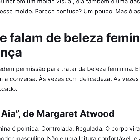
mulher em um molde visual, ela também é uma das
 esse molde. Parece confuso? Um pouco. Mas é 
ue falam de beleza femi
ença
pedem permissão para tratar da beleza feminina. 
 a conversa. Às vezes com delicadeza. Às veze
ocado.
 Aia”, de Margaret Atwood
nina é política. Controlada. Regulada. O corpo vir
poder masculino. Não é uma leitura confortável, 