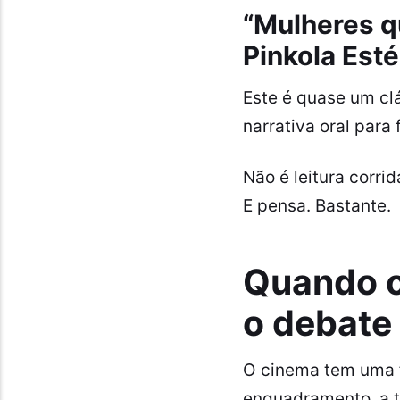
“Mulheres q
Pinkola Est
Este é quase um clá
narrativa oral par
Não é leitura corrid
E pensa. Bastante.
Quando o
o debate
O cinema tem uma fo
enquadramento, a tr