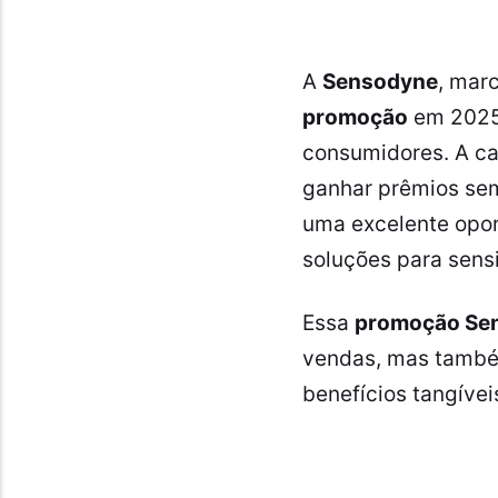
A
Sensodyne
, mar
promoção
em 2025
consumidores. A c
ganhar prêmios sema
uma excelente opor
soluções para sensi
Essa
promoção Se
vendas, mas também
benefícios tangívei