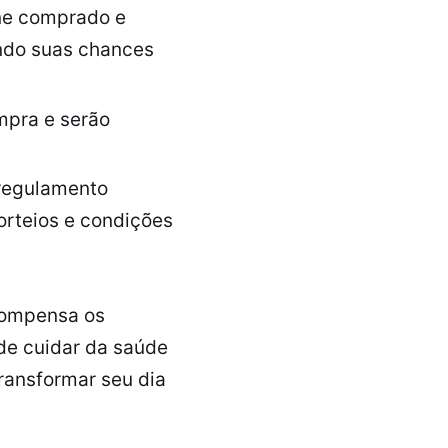
ne comprado e
ndo suas chances
mpra e serão
 regulamento
orteios e condições
compensa os
 de cuidar da saúde
ransformar seu dia