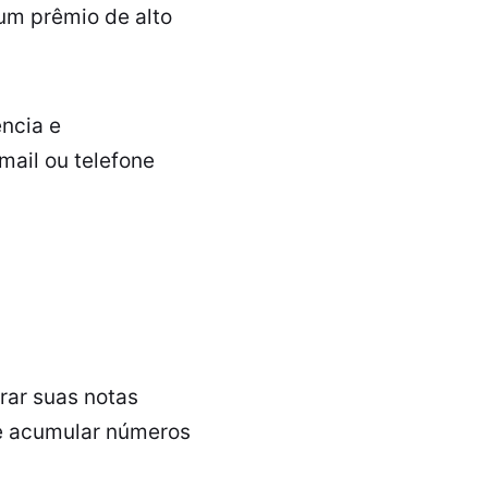
um prêmio de alto
ência e
ail ou telefone
rar suas notas
 e acumular números