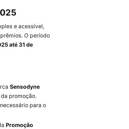
025
ples e acessível,
 prêmios. O período
025 até 31 de
arca
Sensodyne
o da promoção.
 necessário para o
 da
Promoção