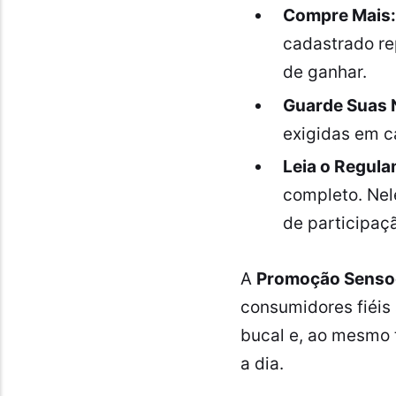
Compre Mais:
cadastrado re
de ganhar.
Guarde Suas N
exigidas em c
Leia o Regula
completo. Nel
de participaç
A
Promoção Senso
consumidores fiéis 
bucal e, ao mesmo 
a dia.