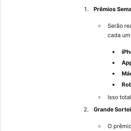
Prêmios Sema
Serão re
cada um 
iPh
App
Máq
Rob
Isso tot
Grande Sortei
O prêmio