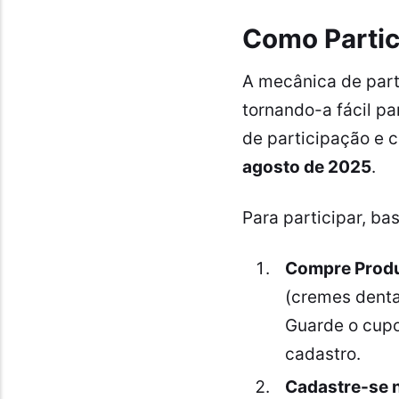
Como Partic
A mecânica de par
tornando-a fácil p
de participação e c
agosto de 2025
.
Para participar, ba
Compre Produ
(cremes dentai
Guarde o cupom
cadastro.
Cadastre-se n