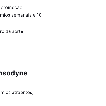
a promoção
êmios semanais e 10
ro da sorte
nsodyne
mios atraentes,