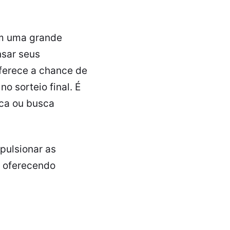
om uma grande
sar seus
erece a chance de
o sorteio final. É
rca ou busca
pulsionar as
, oferecendo