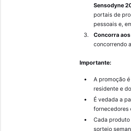
Sensodyne 2
portais de pr
pessoais e, em
Concorra aos
concorrendo ao
Importante:
A promoção é 
residente e do
É vedada a pa
fornecedores 
Cada produt
sorteio semana