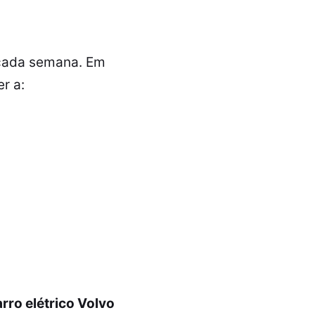
 cada semana. Em
r a:
rro elétrico Volvo