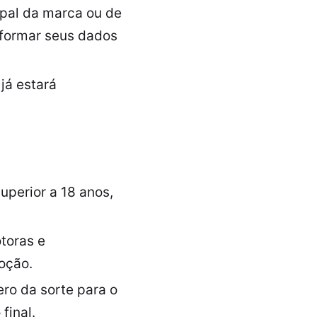
ipal da marca ou de
nformar seus dados
já estará
uperior a 18 anos,
toras e
oção.
ro da sorte para o
final.