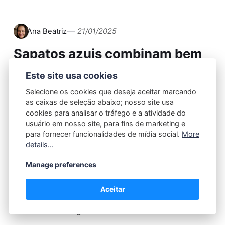
Ana Beatriz
21/01/2025
Sapatos azuis combinam bem
com quais cores de
Este site usa cookies
roupas&#63;
Selecione os cookies que deseja aceitar marcando
as caixas de seleção abaixo; nosso site usa
Quando se trata de estilizar sapatos azuis, a
cookies para analisar o tráfego e a atividade do
usuário em nosso site, para fins de marketing e
paleta de cores que você escolher pode fazer
para fornecer funcionalidades de mídia social.
More
toda a diferença na criação de um visual polido
details...
e coeso. Imagine as infinitas possibilidades que
Manage preferences
os neutros, tons pastel, brancos, denim, tons
terrosos e cores vibrantes oferecem quando…
Aceitar
Continue reading...